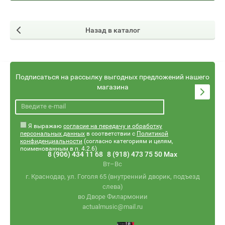
Назад в каталог
Подписаться на рассылку выгодных предложений нашего
магазина
Я выражаю
согласие на передачу и обработку
персональных данных
в соответствии с
Политикой
конфиденциальности
(согласно категориям и целям,
поименованным в п. 4.2.6)
8 (906) 434 11 68
8 (918) 473 75 50 Max
Вт–Вс
г. Краснодар, ул. Гоголя 65 (внутренний дворик, подъезд
слева)
во Дворе Филармонии
actualmusic@mail.ru