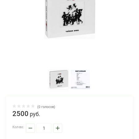
(0 голосов)
2500
руб.
−
+
Кол-во: