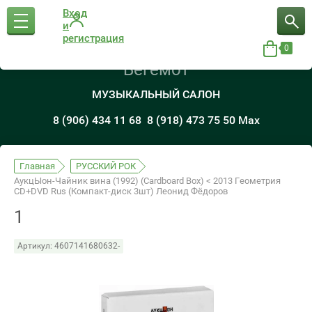
Вход
и
регистрация
0
Бегемот
МУЗЫКАЛЬНЫЙ САЛОН
8 (906) 434 11 68
8 (918) 473 75 50 Max
Главная
РУССКИЙ РОК
АукцЫон-Чайник вина (1992) (Cardboard Box) < 2013 Геометрия
CD+DVD Rus (Компакт-диск 3шт) Леонид Фёдоров
1
Артикул:
4607141680632-