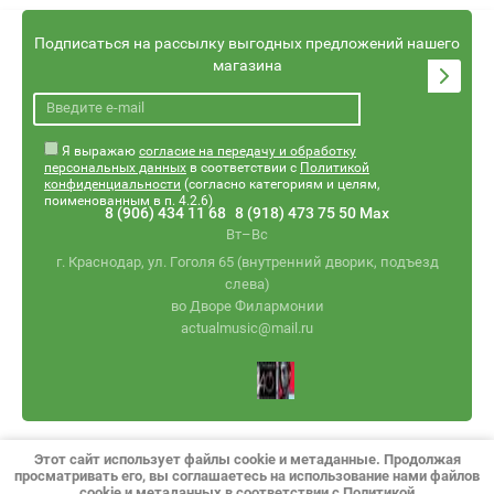
Подписаться на рассылку выгодных предложений нашего
магазина
Я выражаю
согласие на передачу и обработку
персональных данных
в соответствии с
Политикой
конфиденциальности
(согласно категориям и целям,
поименованным в п. 4.2.6)
8 (906) 434 11 68
8 (918) 473 75 50 Max
Вт–Вс
г. Краснодар, ул. Гоголя 65 (внутренний дворик, подъезд
слева)
во Дворе Филармонии
actualmusic@mail.ru
© 2026 Begemot Music / Aktuel Minor Industry
Этот сайт использует файлы cookie и метаданные. Продолжая
Политика конфиденциальности
просматривать его, вы соглашаетесь на использование нами файлов
cookie и метаданных в соответствии с
Политикой