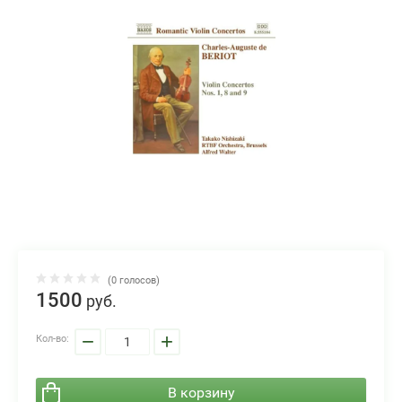
(0 голосов)
1500
руб.
−
+
Кол-во:
В корзину