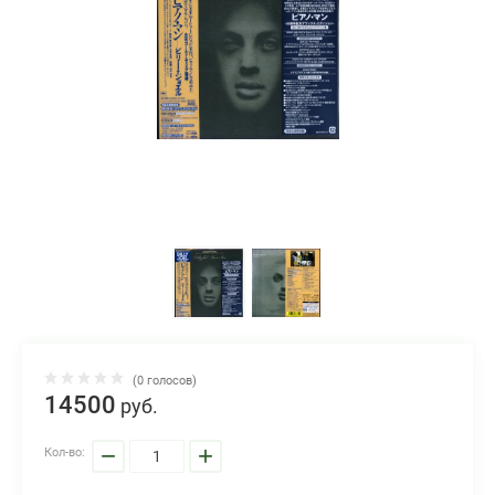
(0 голосов)
14500
руб.
−
+
Кол-во: