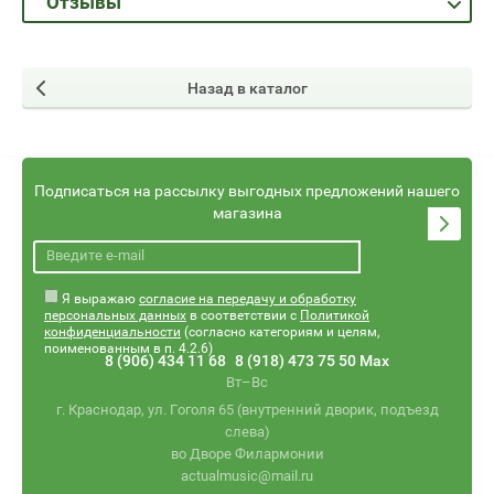
Отзывы
Назад в каталог
Подписаться на рассылку выгодных предложений нашего
магазина
Я выражаю
согласие на передачу и обработку
персональных данных
в соответствии с
Политикой
конфиденциальности
(согласно категориям и целям,
поименованным в п. 4.2.6)
8 (906) 434 11 68
8 (918) 473 75 50 Max
Вт–Вс
г. Краснодар, ул. Гоголя 65 (внутренний дворик, подъезд
слева)
во Дворе Филармонии
actualmusic@mail.ru