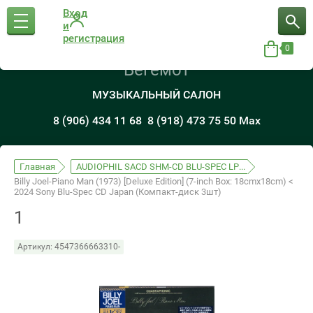
Вход
и
регистрация
0
Бегемот
МУЗЫКАЛЬНЫЙ САЛОН
8 (906) 434 11 68
8 (918) 473 75 50 Max
Главная
AUDIOPHIL SACD SHM-CD BLU-SPEC LP...
Billy Joel-Piano Man (1973) [Deluxe Edition] (7-inch Box: 18cmx18cm) <
2024 Sony Blu-Spec CD Japan (Компакт-диск 3шт)
1
Артикул:
4547366663310-