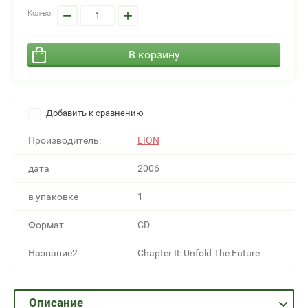
−
+
Кол-во:
В корзину
Добавить к сравнению
Производитель:
LION
дата
2006
в упаковке
1
Формат
CD
Название2
Chapter II: Unfold The Future
Описание