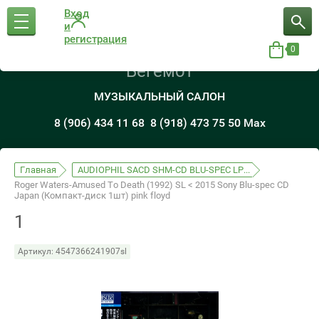
Вход
и
регистрация
0
Бегемот
МУЗЫКАЛЬНЫЙ САЛОН
8 (906) 434 11 68
8 (918) 473 75 50 Max
Главная
AUDIOPHIL SACD SHM-CD BLU-SPEC LP...
Roger Waters-Amused To Death (1992) SL < 2015 Sony Blu-spec CD
Japan (Компакт-диск 1шт) pink floyd
1
Артикул:
4547366241907sl