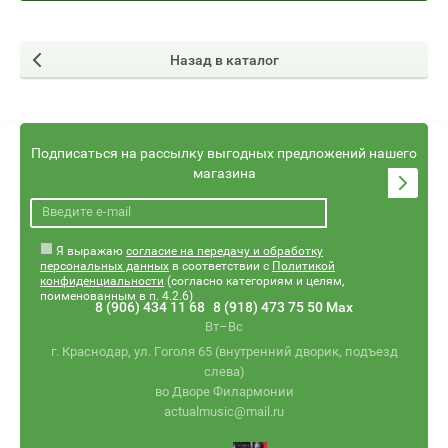
Назад в каталог
Подписаться на рассылку выгодных предложений нашего
магазина
Я выражаю
согласие на передачу и обработку
персональных данных
в соответствии с
Политикой
конфиденциальности
(согласно категориям и целям,
поименованным в п. 4.2.6)
8 (906) 434 11 68
8 (918) 473 75 50 Max
Вт–Вс
г. Краснодар, ул. Гоголя 65 (внутренний дворик, подъезд
слева)
во Дворе Филармонии
actualmusic@mail.ru