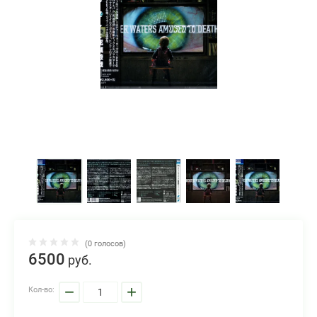
(0 голосов)
6500
руб.
−
+
Кол-во: