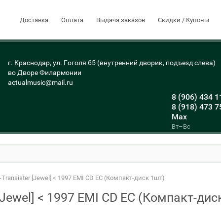
Доставка
Оплата
Выдача заказов
Скидки / Купоны
г. Краснодар, ул. Гоголя 65 (внутренний дворик, подъезд слева)
во Дворе Филармонии
actualmusic@mail.ru
8 (906) 434 1
8 (918) 473 7
Max
Вт–Вс
r-Transister [Jewel] < 1997 EMI CD EC (Компакт-диск 1шт)
r [Jewel] < 1997 EMI CD EC (Компакт-дис