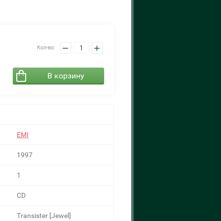
−
+
Кол-во:
В корзину
EMI
1997
1
CD
Transister [Jewel]