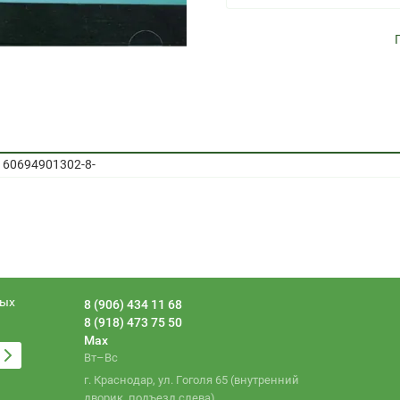
C 60694901302-8-
ных
8 (906) 434 11 68
8 (918) 473 75 50
Max
Вт–Вс
г. Краснодар, ул. Гоголя 65 (внутренний
дворик, подъезд слева)