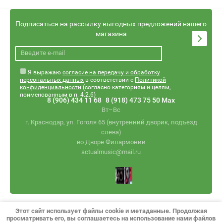
Подписаться на рассылку выгодных предложений нашего
магазина
Я выражаю
согласие на передачу и обработку
персональных данных
в соответствии с
Политикой
конфиденциальности
(согласно категориям и целям,
поименованным в п. 4.2.6)
8 (906) 434 11 68
8 (918) 473 75 50 Max
Вт–Вс
г. Краснодар, ул. Гоголя 65 (внутренний дворик, подъезд
слева)
во Дворе Филармонии
actualmusic@mail.ru
© 2026 Begemot Music / Aktuel Minor Industry
Этот сайт использует файлы cookie и метаданные. Продолжая
Политика конфиденциальности
просматривать его, вы соглашаетесь на использование нами файлов