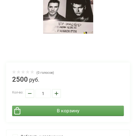
(0 голосов)
2500
руб.
−
+
Кол-во:
В корзину