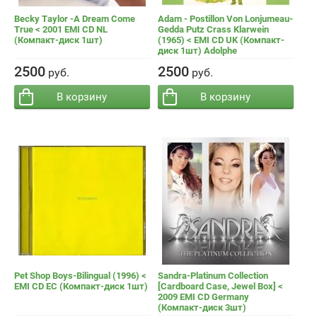
Becky Taylor -A Dream Come
Adam - Postillon Von Lonjumeau-
True < 2001 EMI CD NL
Gedda Putz Crass Klarwein
(Компакт-диск 1шт)
(1965) < EMI CD UK (Компакт-
диск 1шт) Adolphe
−
+
−
+
Кол-во:
Кол-во:
2500
2500
руб.
руб.
В корзину
В корзину
Pet Shop Boys-Bilingual (1996) <
Sandra-Platinum Collection
EMI CD EC (Компакт-диск 1шт)
[Cardboard Case, Jewel Box] <
2009 EMI CD Germany
(Компакт-диск 3шт)