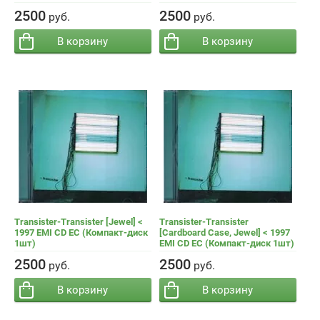
−
+
−
+
Кол-во:
Кол-во:
2500
2500
руб.
руб.
В корзину
В корзину
Transister-Transister [Jewel] <
Transister-Transister
1997 EMI CD EC (Компакт-диск
[Cardboard Case, Jewel] < 1997
1шт)
EMI CD EC (Компакт-диск 1шт)
−
+
−
+
Кол-во:
Кол-во:
2500
2500
руб.
руб.
В корзину
В корзину