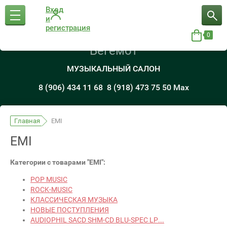
Вход
и
регистрация
0
Бегемот
МУЗЫКАЛЬНЫЙ САЛОН
8 (906) 434 11 68
8 (918) 473 75 50 Max
Главная
EMI
EMI
Категории с товарами "EMI":
POP MUSIC
ROCK-MUSIC
КЛАССИЧЕСКАЯ МУЗЫКА
НОВЫЕ ПОСТУПЛЕНИЯ
AUDIOPHIL SACD SHM-CD BLU-SPEC LP...