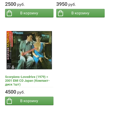
−
+
−
+
Кол-во:
Кол-во:
2500
3950
руб.
руб.
В корзину
В корзину
Scorpions-Lovedrive (1979) <
2001 EMI CD Japan (Компакт-
диск 1шт)
−
+
Кол-во:
4500
руб.
В корзину